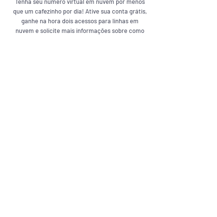
Tenha seu número virtual em nuvem por menos
que um cafezinho por dia! Ative sua conta grátis,
ganhe na hora dois acessos para linhas em
nuvem e solicite mais informações sobre como
ativar um número.
Sem fidelidade
Ative sua conta pré paga sem fidelidade e sem
compromisso mensal, tudo 100% digital, sem
burocracia . Tenha uma linha de comunicação na
nuvem com IA em qualquer aparelho, sozinho ou com
sua família ou equipe sem custo extra!
100% em Nuvem
Tecnologia de nuvem com Inteligência Artificial 100%
segura e prática. Para uso pessoal ou empresarial, com
alta estabilidade e continuidade. Fique 100%
conectado
Ativar Conta Grátis