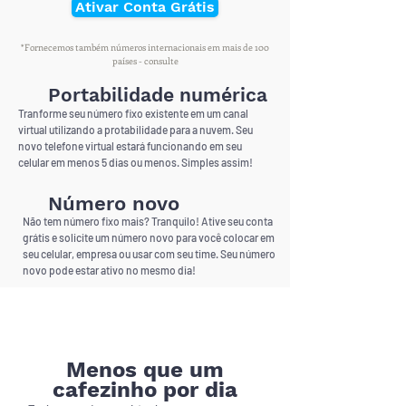
Ativar Conta Grátis
*Fornecemos também números internacionais em mais de 100
países - consulte
Portabilidade numérica
Tranforme seu número fixo existente em um canal
virtual utilizando a protabilidade para a nuvem. Seu
novo telefone virtual estará funcionando em seu
celular em menos 5 dias ou menos. Simples assim!
Número novo
Não tem número fixo mais? Tranquilo! Ative seu conta
grátis e solicite um número novo para você colocar em
seu celular, empresa ou usar com seu time. Seu número
novo pode estar ativo no mesmo dia!
Menos que um
cafezinho por dia